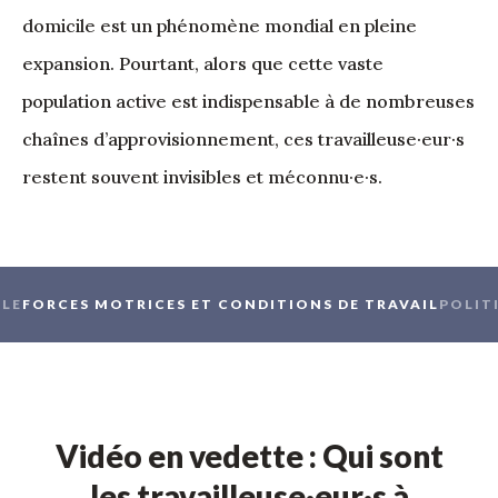
domicile est un phénomène mondial en pleine
expansion. Pourtant, alors que cette vaste
population active est indispensable à de nombreuses
chaînes d’approvisionnement, ces travailleuse·eur·s
restent souvent invisibles et méconnu·e·s.
ILE
FORCES MOTRICES ET CONDITIONS DE TRAVAIL
POLIT
Vidéo en vedette : Qui sont
les travailleuse·eur·s à