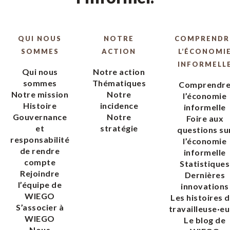
QUI NOUS
NOTRE
COMPRENDR
SOMMES
ACTION
L’ÉCONOMI
INFORMELL
Qui nous
Notre action
sommes
Thématiques
Comprendr
Notre mission
Notre
l’économie
Histoire
incidence
informelle
Gouvernance
Notre
Foire aux
et
stratégie
questions su
responsabilité
l’économie
de rendre
informelle
compte
Statistiques
Rejoindre
Dernières
l’équipe de
innovations
WIEGO
Les histoires 
S’associer à
travailleuse·eu
WIEGO
Le blog de
Nous