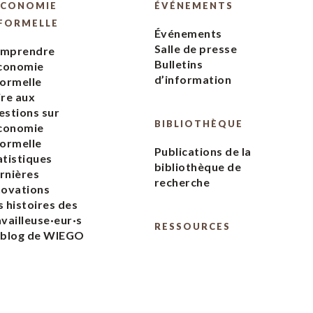
ÉCONOMIE
ÉVÉNEMENTS
FORMELLE
Événements
Salle de presse
mprendre
Bulletins
économie
d’information
formelle
ire aux
estions sur
BIBLIOTHÈQUE
économie
formelle
Publications de la
atistiques
bibliothèque de
rnières
recherche
novations
s histoires des
availleuse·eur·s
RESSOURCES
 blog de WIEGO