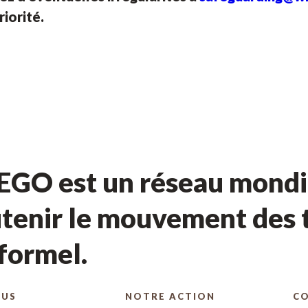
riorité.
GO est un réseau mondia
tenir le mouvement des t
nformel.
OUS
NOTRE ACTION
C