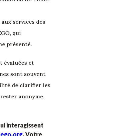
 aux services des
EGO, qui
me présenté.
t évaluées et
ymes sont souvent
ité de clarifier les
e rester anonyme,
qui interagissent
iego.org
. Votre