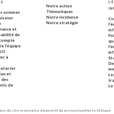
ES
L’
Notre action
IN
Thématiques
us sommes
Notre incidence
ission
Co
Notre stratégie
e
l’
nance et
in
abilité de
Fo
 compte
qu
re l’équipe
l’
EGO
in
ier à
St
De
ontacter
in
ion et
Le
n des
tr
nts de
Le
ion du site internet
Le dispositif de protection
Alerte éthique