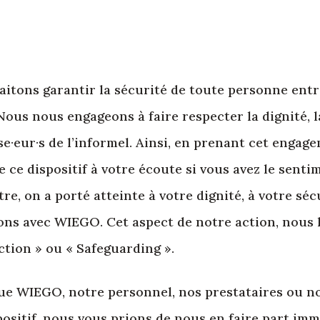
itons garantir la sécurité de toute personne entr
ous nous engageons à faire respecter la dignité, la
use·eur·s de l’informel. Ainsi, en prenant cet engag
 ce dispositif à votre écoute si vous avez le senti
e, on a porté atteinte à votre dignité, à votre séc
ions avec WIEGO. Cet aspect de notre action, nous 
ction » ou « Safeguarding ».
ue WIEGO, notre personnel, nos prestataires ou no
ositif, nous vous prions de nous en faire part im