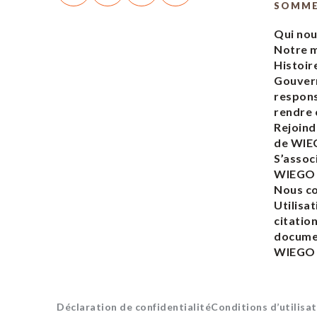
SOMM
Qui no
Notre m
Histoir
Gouver
respons
rendre
Rejoind
de WI
S’assoc
WIEGO
Nous c
Utilisat
citatio
docume
WIEGO
Déclaration de confidentialité
Conditions d’utilisat