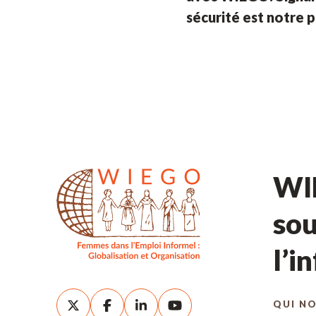
sécurité est notre p
WIE
sou
l’i
QUI N