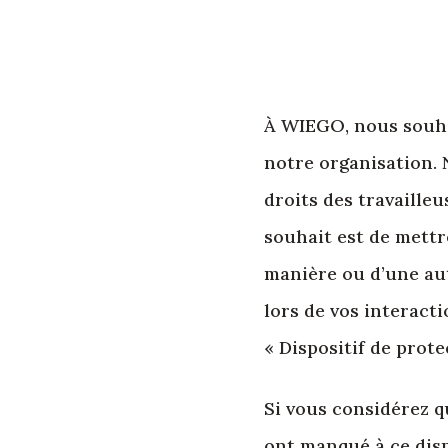
À WIEGO, nous souha
notre organisation. N
droits des travaille
souhait est de mettre
manière ou d’une autr
lors de vos interact
« Dispositif de prote
Si vous considérez q
ont manqué à ce disp