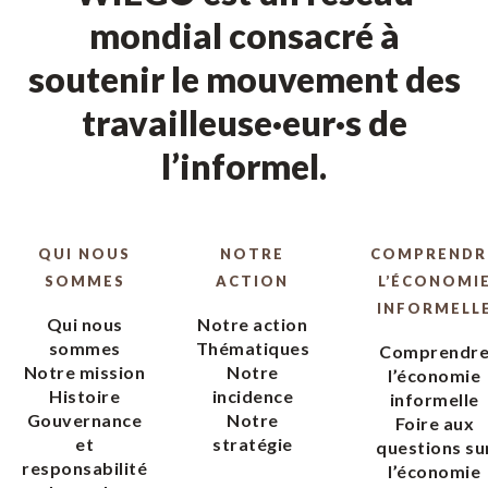
mondial consacré à
soutenir le mouvement des
travailleuse·eur·s de
l’informel.
QUI NOUS
NOTRE
COMPRENDR
SOMMES
ACTION
L’ÉCONOMI
INFORMELL
Qui nous
Notre action
sommes
Thématiques
Comprendr
Notre mission
Notre
l’économie
Histoire
incidence
informelle
Gouvernance
Notre
Foire aux
et
stratégie
questions su
responsabilité
l’économie