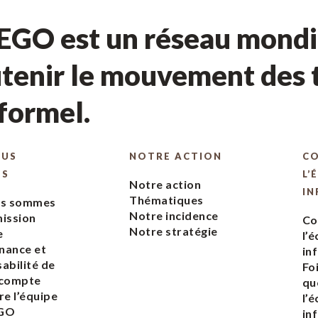
GO est un réseau mondia
tenir le mouvement des t
nformel.
OUS
NOTRE ACTION
C
ES
L’
Notre action
IN
Thématiques
us sommes
Notre incidence
ission
Co
Notre stratégie
e
l’
nance et
in
abilité de
Fo
 compte
qu
re l’équipe
l’
EGO
in