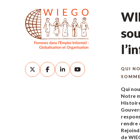
WIE
sou
l’i
QUI N
SOMM
Qui no
Notre m
Histoir
Gouver
respons
rendre
Rejoind
de WI