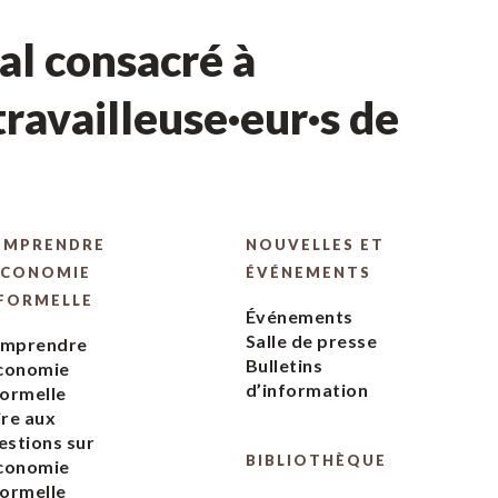
l consacré à
ravailleuse·eur·s de
OMPRENDRE
NOUVELLES ET
ÉCONOMIE
ÉVÉNEMENTS
FORMELLE
Événements
Salle de presse
mprendre
Bulletins
économie
d’information
formelle
ire aux
estions sur
BIBLIOTHÈQUE
économie
formelle