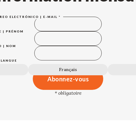
RREO ELECTRÓNICO | E-MAIL
*
E | PRÉNOM
O | NOM
| LANGUE
Français
*
obligatoire