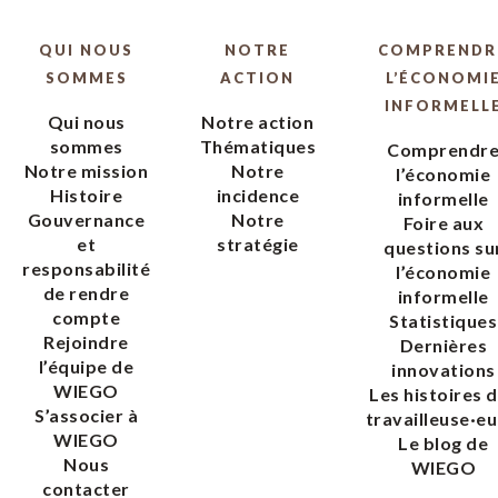
QUI NOUS
NOTRE
COMPRENDR
SOMMES
ACTION
L’ÉCONOMI
INFORMELL
Qui nous
Notre action
sommes
Thématiques
Comprendr
Notre mission
Notre
l’économie
Histoire
incidence
informelle
Gouvernance
Notre
Foire aux
et
stratégie
questions su
responsabilité
l’économie
de rendre
informelle
compte
Statistiques
Rejoindre
Dernières
l’équipe de
innovations
WIEGO
Les histoires 
S’associer à
travailleuse·eu
WIEGO
Le blog de
Nous
WIEGO
contacter