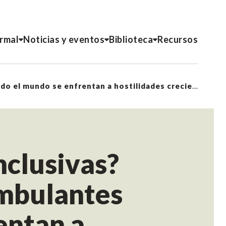
ormal
Noticias y eventos
Biblioteca
Recursos
¿Dónde están las ciudades inclusivas? Vendedores y vendedoras ambulantes en todo el mundo se enfrentan a hostilidades crecientes
nclusivas?
mbulantes
entan a