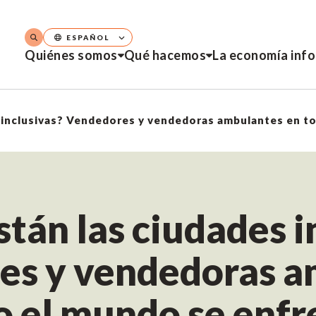
ESPAÑOL
Quiénes somos
Qué hacemos
La economía inf
tán las ciudades i
es y vendedoras a
o el mundo se enfr