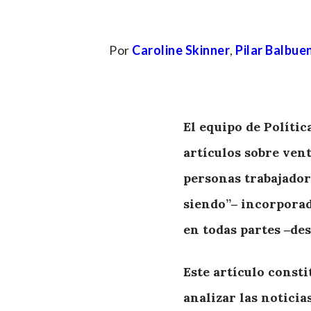
Por
Caroline Skinner
,
Pilar Balbue
El equipo de Políti
artículos sobre ven
personas trabajador
siendo”‒ incorporada
en todas partes ‒d
Este artículo const
analizar las notici