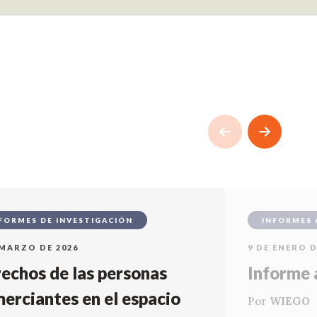
FORMES DE INVESTIGACIÓN
INFORMES 
 MARZO DE 2026
9 DE ENERO D
echos de las personas
Informe 
erciantes en el espacio
Por
WIEGO