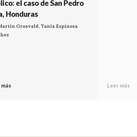
lico: el caso de San Pedro
a, Honduras
Martín Grosvald
,
Tania Espinosa
chez
 más
Leer más