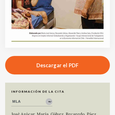
Descargar el PDF
INFORMACIÓN DE LA CITA
José Azócar, María
,
Gálvez, Recaredo
,
Páez,