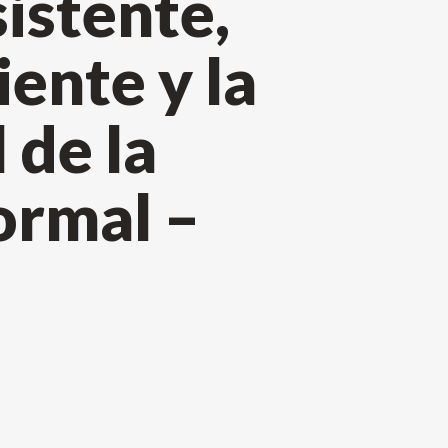
istente,
iente y la
 de la
ormal –