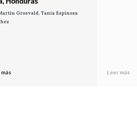
a, Honduras
Martín Grosvald
,
Tania Espinosa
chez
 más
Leer más