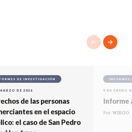
FORMES DE INVESTIGACIÓN
INFORMES 
 MARZO DE 2026
9 DE ENERO D
echos de las personas
Informe 
erciantes en el espacio
Por
WIEGO
lico: el caso de San Pedro