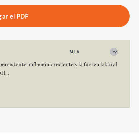
ar el PDF
persistente, inflación creciente y la fuerza laboral
011
,
.