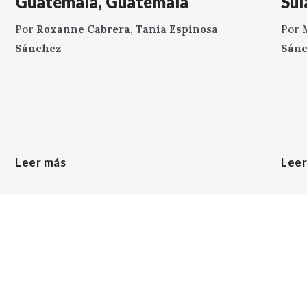
Guatemala, Guatemala
Sul
Por
Roxanne Cabrera
,
Tania Espinosa
Por
Sánchez
Sán
Leer más
Leer