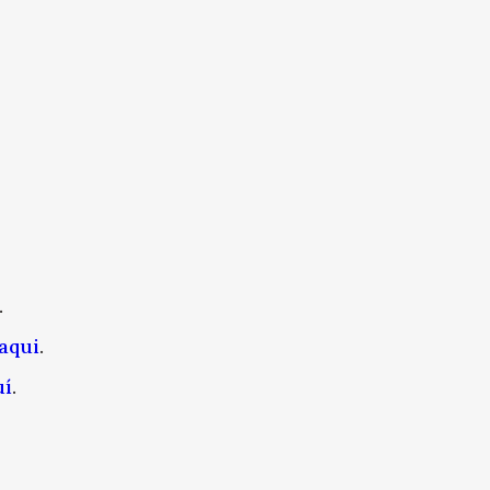
.
aqui
.
uí
.