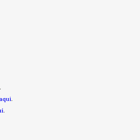
.
aqui
.
uí
.