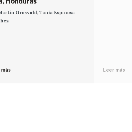
a, Honduras
Martín Grosvald
,
Tania Espinosa
chez
 más
Leer más