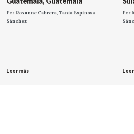
Guatemala, Guatemala
Sul
Por
Roxanne Cabrera
,
Tania Espinosa
Por
Sánchez
Sán
Leer más
Leer