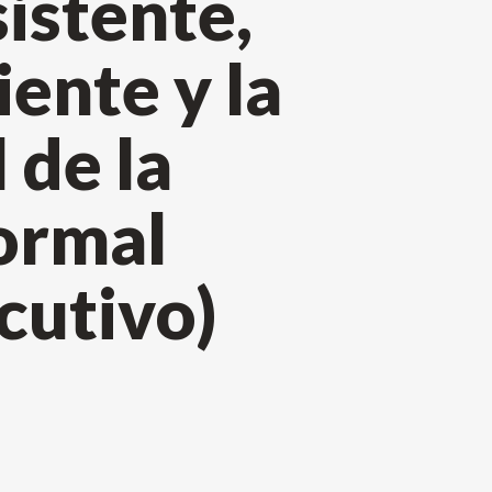
istente,
iente y la
 de la
ormal
cutivo)