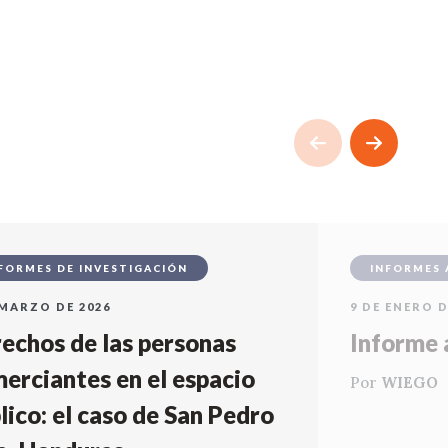
FORMES DE INVESTIGACIÓN
INFORMES 
 MARZO DE 2026
9 DE ENERO D
echos de las personas
Informe 
erciantes en el espacio
Por
WIEGO
lico: el caso de San Pedro