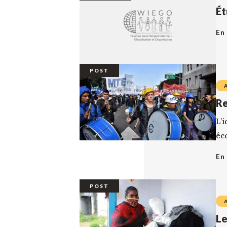
Ét
En 
POST
Re
L’
éc
En 
POST
Le