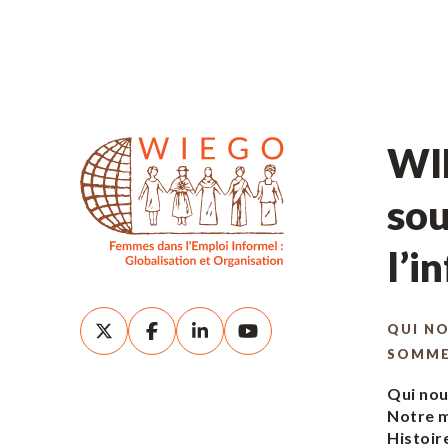
WIE
sou
l’i
QUI N
SOMM
Qui no
Notre m
Histoir