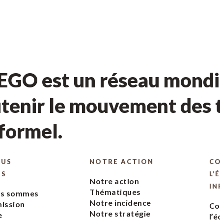
GO est un réseau mondia
tenir le mouvement des t
nformel.
OUS
NOTRE ACTION
C
ES
L’
Notre action
IN
Thématiques
us sommes
Notre incidence
ission
Co
Notre stratégie
e
l’