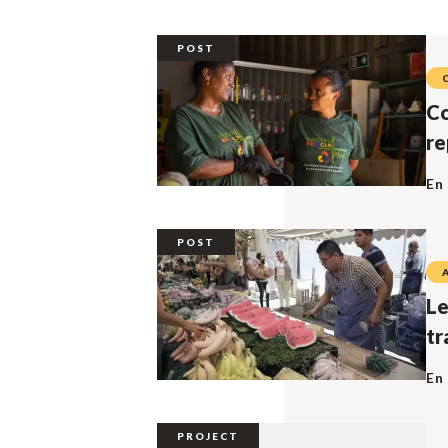
POST
Co
re
En 
POST
Le
tr
En 
PROJECT