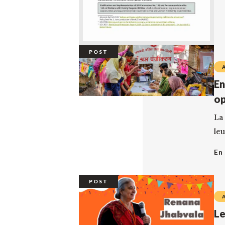
POST
En
op
La
leu
En 
POST
Le