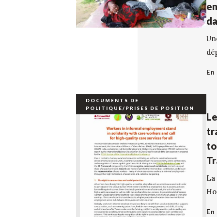
en
da
Une
dép
En 
DOCUMENTS DE
POLITIQUE/PRISES DE POSITION
Le
tr
to
Tr
La
Hom
En 