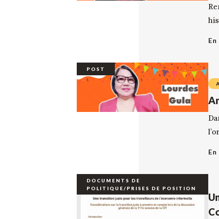
Re
his
En 
POST
Am
Da
l’o
En 
DOCUMENTS DE
POLITIQUE/PRISES DE POSITION
Un
Co