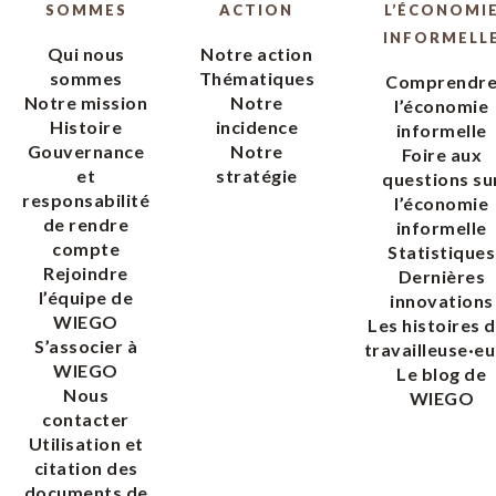
SOMMES
ACTION
L’ÉCONOMI
INFORMELL
Qui nous
Notre action
sommes
Thématiques
Comprendr
Notre mission
Notre
l’économie
Histoire
incidence
informelle
Gouvernance
Notre
Foire aux
et
stratégie
questions su
responsabilité
l’économie
de rendre
informelle
compte
Statistiques
Rejoindre
Dernières
l’équipe de
innovations
WIEGO
Les histoires 
S’associer à
travailleuse·eu
WIEGO
Le blog de
Nous
WIEGO
contacter
Utilisation et
citation des
documents de