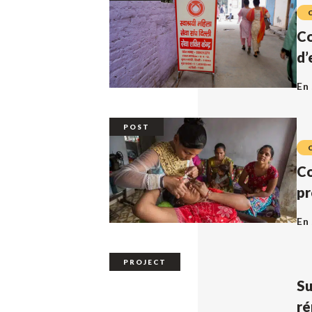
Co
d’
En 
POST
Co
pr
En 
PROJECT
Su
ré