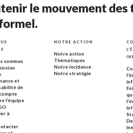
tenir le mouvement des t
nformel.
OUS
NOTRE ACTION
C
ES
L’
Notre action
IN
Thématiques
us sommes
Notre incidence
ission
Co
Notre stratégie
e
l’
nance et
in
abilité de
Fo
 compte
qu
re l’équipe
l’
EGO
in
ier à
St
De
ontacter
in
ion et