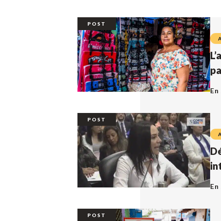
POST
L’
pa
En 
POST
Dé
in
En 
POST