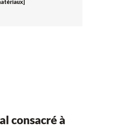
atériaux]
l consacré à