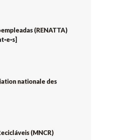
utoempleadas (RENATTA)
t·e·s]
ation nationale des
Recicláveis (MNCR)