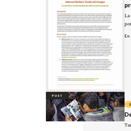
pr
La
po
En 
POST
De
Ta