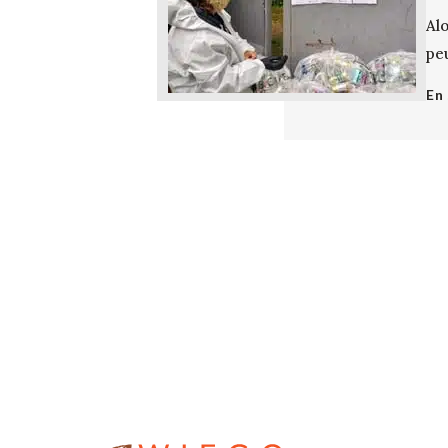
Alo
peu
En 