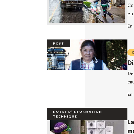
Ce
en
En 
POST
Di
De
cau
En 
NOTES D’INFORMATION
TECHNIQUE
La
ma