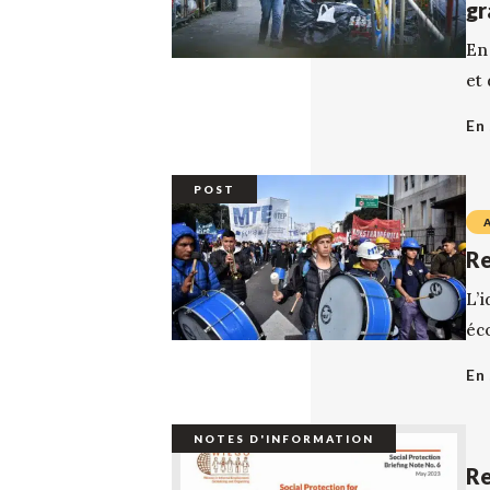
gr
En
et 
En 
POST
Re
L’
éc
En 
NOTES D'INFORMATION
Re