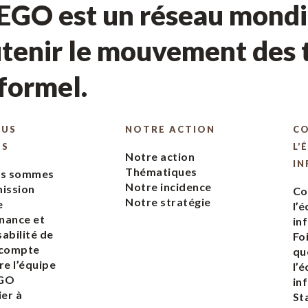
GO est un réseau mondia
tenir le mouvement des t
nformel.
OUS
NOTRE ACTION
C
ES
L’
Notre action
IN
Thématiques
us sommes
Notre incidence
ission
Co
Notre stratégie
e
l’
nance et
in
abilité de
Fo
 compte
qu
re l’équipe
l’
EGO
in
ier à
St