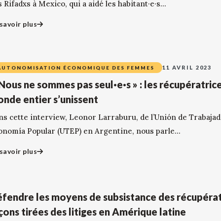
 Rifadxs à Mexico, qui a aidé les habitant·e·s...
savoir plus
11 AVRIL 2023
AUTONOMISATION ÉCONOMIQUE DES FEMMES
Nous ne sommes pas seul·e·s » : les récupératric
nde entier s’unissent
ns cette interview, Leonor Larraburu, de l’Unión de Trabajad
onomía Popular (UTEP) en Argentine, nous parle...
savoir plus
fendre les moyens de subsistance des récupératr
çons tirées des litiges en Amérique latine