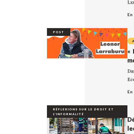
Lxs
En 
POST
« 
mo
Da
Ec
En 
RÉFLEXIONS SUR LE DROIT ET
L’INFORMALITÉ
Dé
le