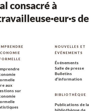
l consacré à
ravailleuse·eur·s de
OMPRENDRE
NOUVELLES ET
ÉCONOMIE
ÉVÉNEMENTS
FORMELLE
Événements
Salle de presse
mprendre
Bulletins
économie
d’information
formelle
ire aux
estions sur
BIBLIOTHÈQUE
économie
formelle
Publications de la
atistiques
bibliothèque de