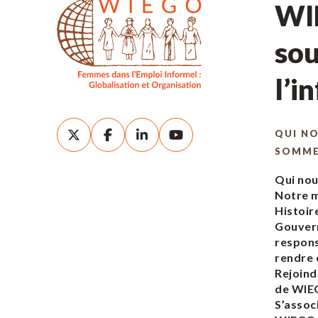
WIE
sou
l’i
QUI N
SOMM
Qui no
Notre m
Histoir
Gouver
respons
rendre
Rejoind
de WI
S’assoc