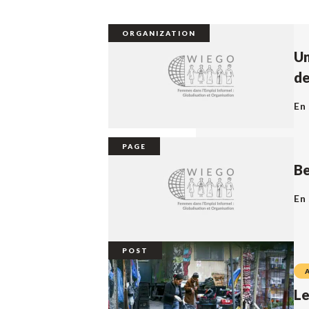
ORGANIZATION
Un
de
En 
PAGE
Be
En 
POST
Le