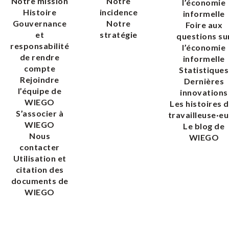
Notre mission
Notre
l’économie
Histoire
incidence
informelle
Gouvernance
Notre
Foire aux
et
stratégie
questions su
responsabilité
l’économie
de rendre
informelle
compte
Statistiques
Rejoindre
Dernières
l’équipe de
innovations
WIEGO
Les histoires 
S’associer à
travailleuse·eu
WIEGO
Le blog de
Nous
WIEGO
contacter
Utilisation et
citation des
documents de
WIEGO