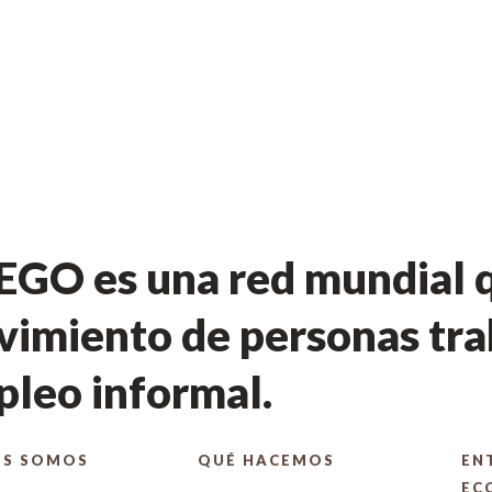
GO es una red mundial q
imiento de personas tra
leo informal.
ES SOMOS
QUÉ HACEMOS
EN
EC