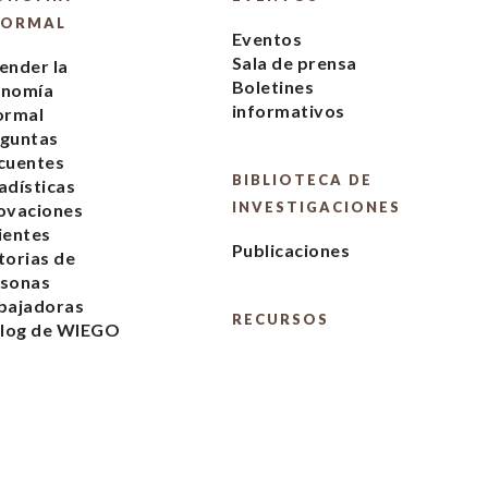
FORMAL
Eventos
Sala de prensa
ender la
Boletines
onomía
informativos
ormal
guntas
cuentes
BIBLIOTECA DE
adísticas
INVESTIGACIONES
ovaciones
ientes
Publicaciones
torias de
rsonas
bajadoras
RECURSOS
blog de WIEGO