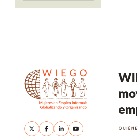
WIE
mov
emp
QUIÉN