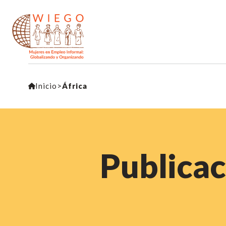
Inicio
>
África
Publicac