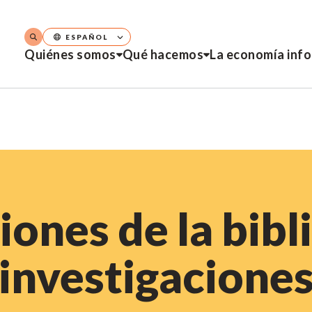
ESPAÑOL
Quiénes somos
Qué hacemos
La economía inf
iones de la bibl
investigacione