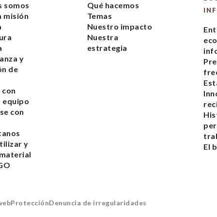
s somos
Qué hacemos
IN
 misión
Temas
a
Nuestro impacto
Ent
ura
Nuestra
ec
a
estrategia
inf
anza y
Pre
ón de
fre
s
Est
 con
Inn
 equipo
rec
se con
His
pe
tanos
tra
ilizar y
El 
 material
EGO
 web
Protección
Denuncia de irregularidades