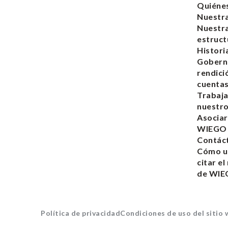
Quiéne
Nuestra
Nuestr
estruct
Histori
Gobern
rendici
cuenta
Trabaja
nuestro
Asociar
WIEGO
Contác
Cómo ut
citar el
de WI
Política de privacidad
Condiciones de uso del sitio