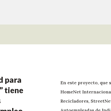
d para
En este proyecto, que 
” tiene
HomeNet Internacional,
s
Recicladores, StreetNe
empleo
Autoempleadas de India