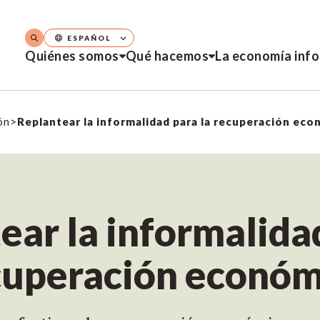
ESPAÑOL
Quiénes somos
Qué hacemos
La economía inf
ón
>
Replantear la informalidad para la recuperación ec
ear la informalidad
cuperación económ