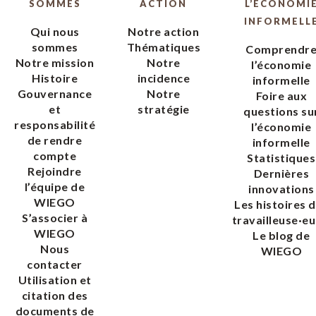
SOMMES
ACTION
L’ÉCONOMI
INFORMELL
Qui nous
Notre action
sommes
Thématiques
Comprendr
Notre mission
Notre
l’économie
Histoire
incidence
informelle
Gouvernance
Notre
Foire aux
et
stratégie
questions su
responsabilité
l’économie
de rendre
informelle
compte
Statistiques
Rejoindre
Dernières
l’équipe de
innovations
WIEGO
Les histoires 
S’associer à
travailleuse·eu
WIEGO
Le blog de
Nous
WIEGO
contacter
Utilisation et
citation des
documents de