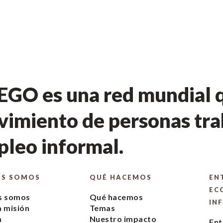
GO es una red mundial q
imiento de personas tra
leo informal.
ES SOMOS
QUÉ HACEMOS
EN
EC
s somos
Qué hacemos
IN
 misión
Temas
a
Nuestro impacto
Ent