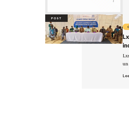
POST
Lx
in
Lx
un
Le