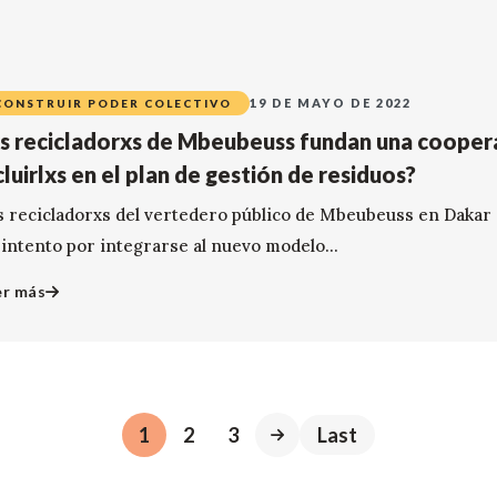
19 DE MAYO DE 2022
CONSTRUIR PODER COLECTIVO
s recicladorxs de Mbeubeuss fundan una coopera
cluirlxs en el plan de gestión de residuos?
s recicladorxs del vertedero público de Mbeubeuss en Dakar 
 intento por integrarse al nuevo modelo...
er más
1
2
3
Last