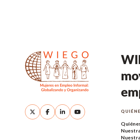
WIE
mov
emp
QUIÉN
Quiéne
Nuestra
Nuestr