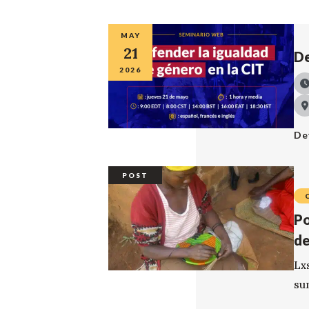
MAY
21
De
2026
De
POST
Po
de
Lx
su