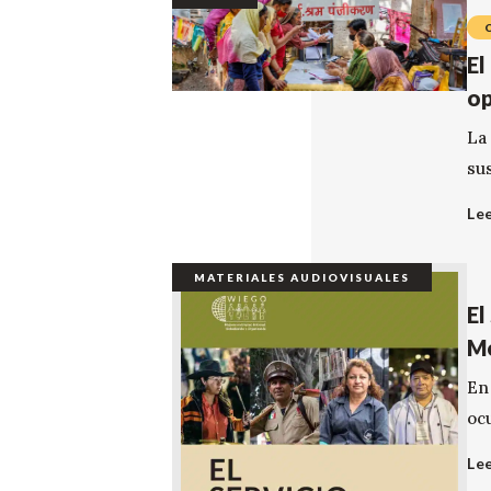
El
op
La
su
Le
MATERIALES AUDIOVISUALES
El
M
En
oc
Le