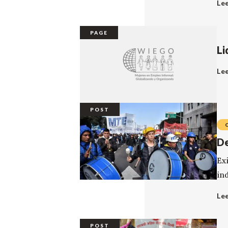
Le
PAGE
Li
Le
POST
De
Ex
ind
Le
POST