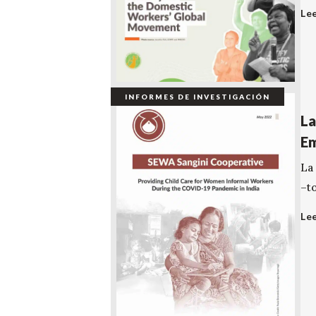
Le
INFORMES DE INVESTIGACIÓN
La
Em
La
–t
Le