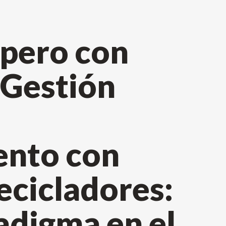
, pero con
 Gestión
ento con
recicladores:
adigma en el