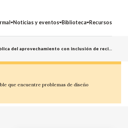
ormal
Noticias y eventos
Biblioteca
Recursos
Reciclaje: ¡Sí, pero con recicladores! Gestión pública del aprovechamiento con inclusión de recicladores: Un nuevo paradigma en el manejo de los residuos en Bogotá, Colombia
ible que encuentre problemas de diseño