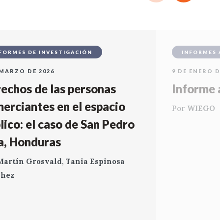
FORMES DE INVESTIGACIÓN
INFORMES 
 MARZO DE 2026
9 DE ENERO D
echos de las personas
Informe 
erciantes en el espacio
Por
WIEGO
lico: el caso de San Pedro
a, Honduras
Martín Grosvald
,
Tania Espinosa
chez