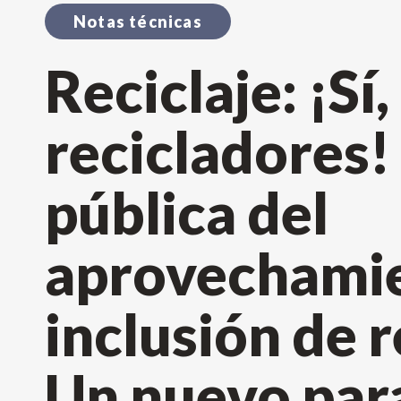
Notas técnicas
Reciclaje: ¡Sí
recicladores!
pública del
aprovechami
inclusión de 
Un nuevo par