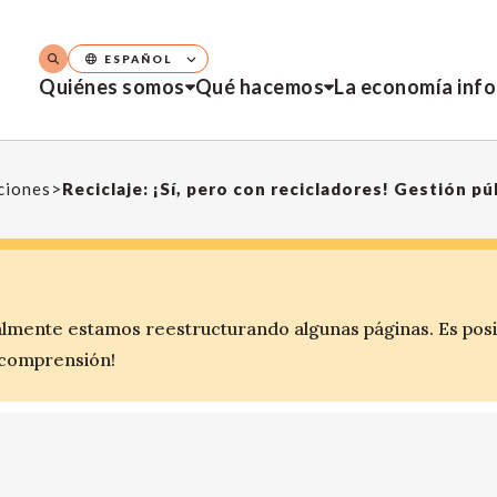
ESPAÑOL
Quiénes somos
Qué hacemos
La economía inf
aciones
>
lmente estamos reestructurando algunas páginas. Es pos
 comprensión!