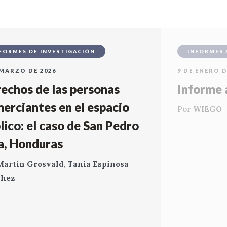
FORMES DE INVESTIGACIÓN
INFORMES 
 MARZO DE 2026
9 DE ENERO D
echos de las personas
Informe 
erciantes en el espacio
Por
WIEGO
lico: el caso de San Pedro
a, Honduras
Martín Grosvald
,
Tania Espinosa
chez