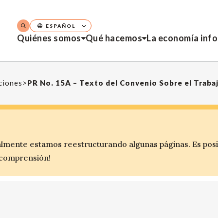
ESPAÑOL
Quiénes somos
Qué hacemos
La economía inf
aciones
>
lmente estamos reestructurando algunas páginas. Es pos
 comprensión!