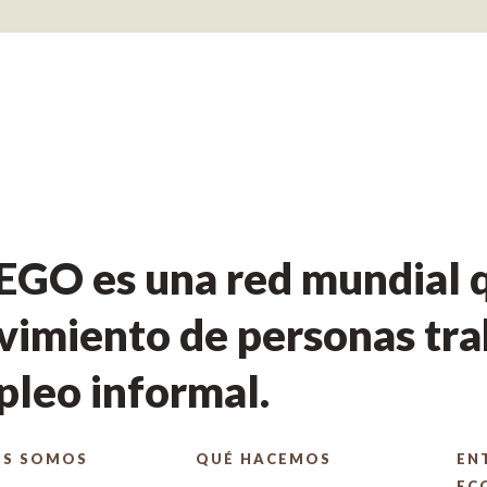
GO es una red mundial q
imiento de personas tra
leo informal.
ES SOMOS
QUÉ HACEMOS
EN
EC