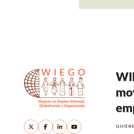
WIE
mov
emp
QUIÉN