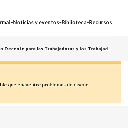
ormal
Noticias y eventos
Biblioteca
Recursos
PR No. 15A – Texto del Convenio Sobre el Trabajo Decente para las Trabajadoras y los Trabajadores Domésticos
ible que encuentre problemas de diseño