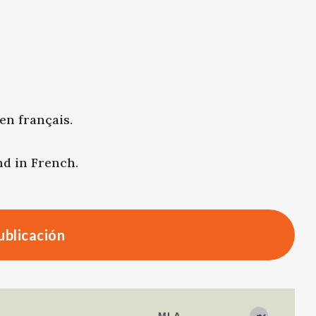
en français.
nd in French.
publicación