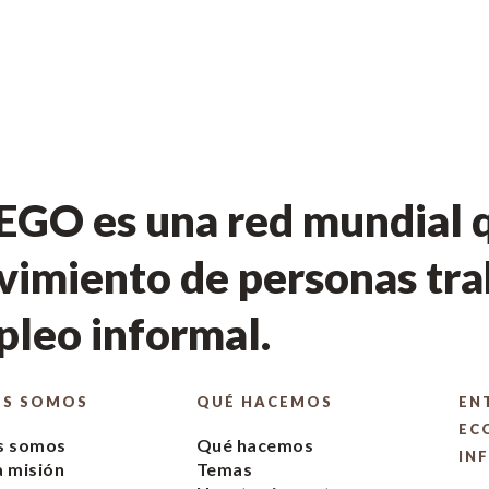
GO es una red mundial q
imiento de personas tra
leo informal.
ES SOMOS
QUÉ HACEMOS
EN
EC
s somos
Qué hacemos
IN
 misión
Temas