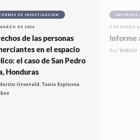
FORMES DE INVESTIGACIÓN
INFORMES 
 MARZO DE 2026
9 DE ENERO D
echos de las personas
Informe 
erciantes en el espacio
Por
WIEGO
lico: el caso de San Pedro
a, Honduras
Martín Grosvald
,
Tania Espinosa
chez