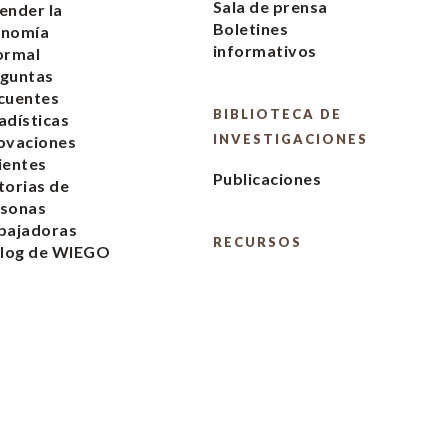
Sala de prensa
ender la
Boletines
onomía
informativos
ormal
guntas
cuentes
BIBLIOTECA DE
adísticas
INVESTIGACIONES
ovaciones
ientes
Publicaciones
torias de
rsonas
bajadoras
RECURSOS
blog de WIEGO