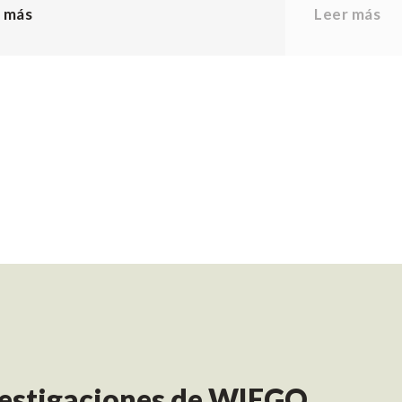
 más
Leer más
nvestigaciones de WIEGO