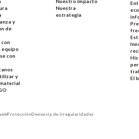
a
Nuestro impacto
Ent
ura
Nuestra
ec
a
estrategia
inf
anza y
Pre
ón de
fre
s
Est
 con
Inn
 equipo
rec
se con
His
pe
tanos
tra
ilizar y
El 
 material
EGO
 web
Protección
Denuncia de irregularidades