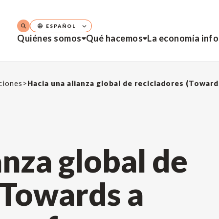
ESPAÑOL
Quiénes somos
Qué hacemos
La economía inf
aciones
>
Hacia una alianza global de recicladores (Toward
anza global de
(Towards a