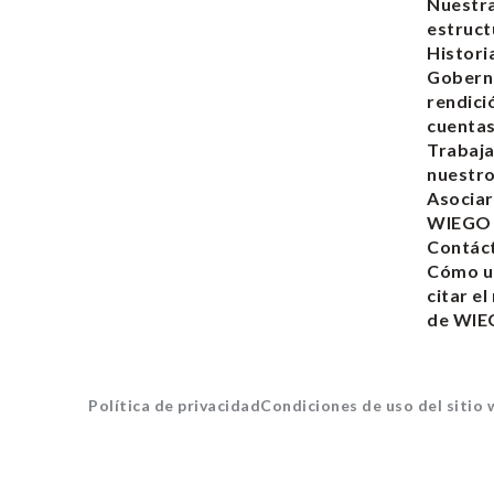
Nuestr
estruct
Histori
Gobern
rendici
cuenta
Trabaja
nuestro
Asociar
WIEGO
Contác
Cómo ut
citar el
de WI
Política de privacidad
Condiciones de uso del sitio