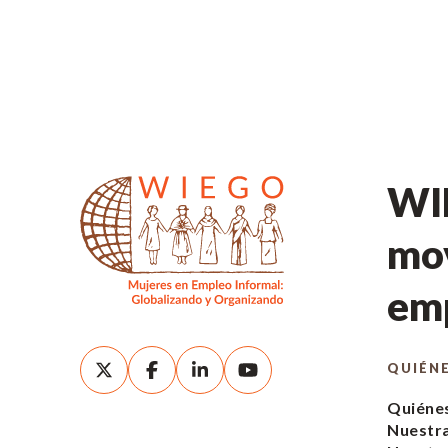
WIE
mov
emp
QUIÉN
Quiéne
Nuestra