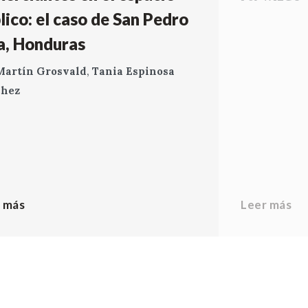
lico: el caso de San Pedro
a, Honduras
Martín Grosvald
,
Tania Espinosa
chez
 más
Leer más