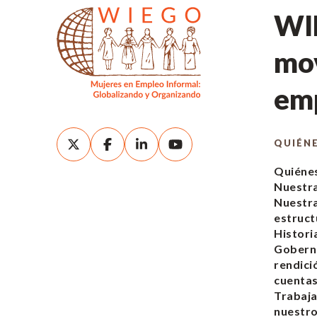
WIE
mov
emp
QUIÉN
Quiéne
Nuestra
Nuestr
estruct
Histori
Gobern
rendici
cuenta
Trabaja
nuestro