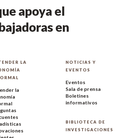
ue apoya el
bajadoras en
TENDER LA
NOTICIAS Y
ONOMÍA
EVENTOS
FORMAL
Eventos
Sala de prensa
ender la
Boletines
onomía
informativos
ormal
guntas
cuentes
BIBLIOTECA DE
adísticas
INVESTIGACIONES
ovaciones
ientes