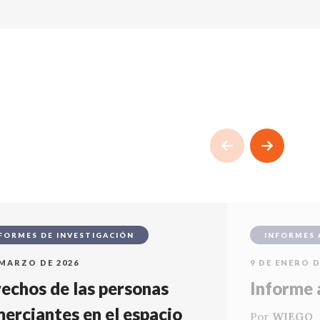
FORMES DE INVESTIGACIÓN
INFORMES 
 MARZO DE 2026
9 DE ENERO D
echos de las personas
Informe 
erciantes en el espacio
Por
WIEGO