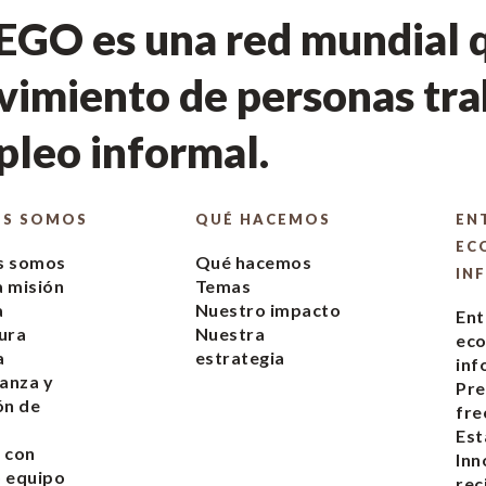
GO es una red mundial q
imiento de personas tra
leo informal.
ES SOMOS
QUÉ HACEMOS
EN
EC
s somos
Qué hacemos
IN
 misión
Temas
a
Nuestro impacto
Ent
ura
Nuestra
ec
a
estrategia
inf
anza y
Pre
ón de
fre
s
Est
 con
Inn
 equipo
rec