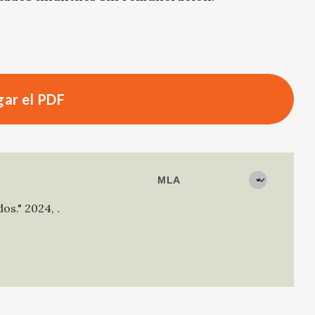
ar el PDF
dos."
2024
,
.