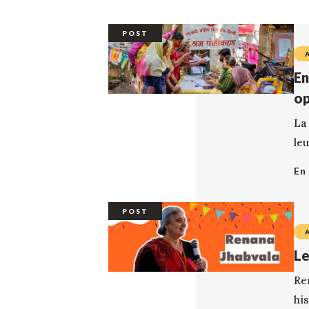
POST
En
op
La
leu
En 
POST
Le
Re
his