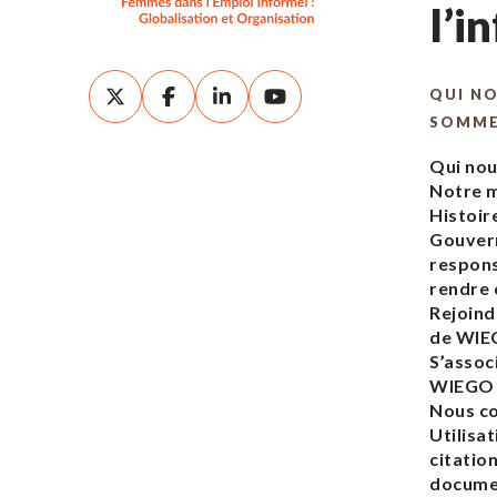
l’i
QUI N
SOMM
Qui no
Notre m
Histoir
Gouver
respons
rendre
Rejoind
de WI
S’assoc
WIEGO
Nous c
Utilisat
citatio
docume