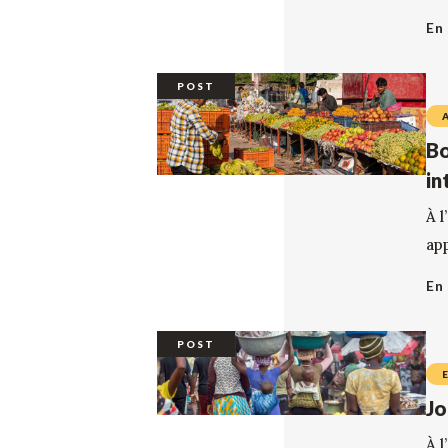
En 
POST
Bo
in
À l
app
En 
POST
Jo
À 