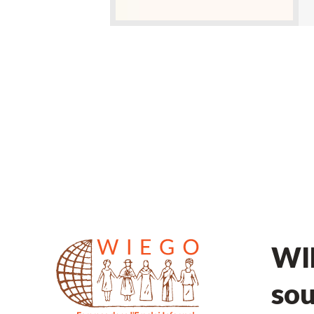
WIE
sou