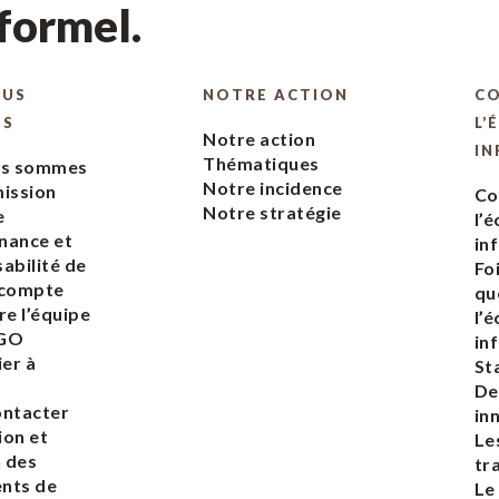
nformel.
OUS
NOTRE ACTION
C
ES
L’
Notre action
IN
Thématiques
us sommes
Notre incidence
ission
Co
Notre stratégie
e
l’
nance et
in
abilité de
Fo
 compte
qu
re l’équipe
l’
EGO
in
ier à
St
De
ontacter
in
ion et
Le
n des
tr
nts de
Le