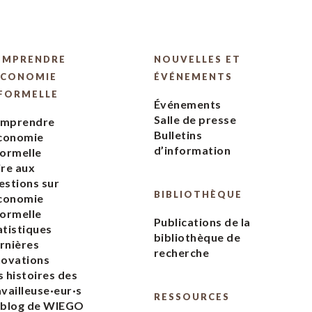
OMPRENDRE
NOUVELLES ET
ÉCONOMIE
ÉVÉNEMENTS
FORMELLE
Événements
Salle de presse
mprendre
Bulletins
économie
d’information
formelle
ire aux
estions sur
BIBLIOTHÈQUE
économie
formelle
Publications de la
atistiques
bibliothèque de
rnières
recherche
novations
s histoires des
availleuse·eur·s
RESSOURCES
 blog de WIEGO