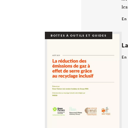
les
En 
BOÎTES À OUTILS ET GUIDES
La
En 