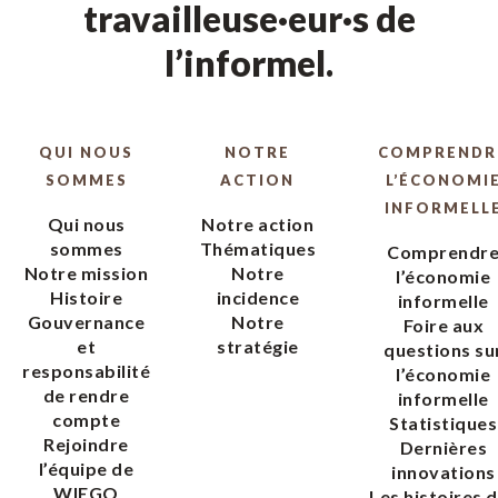
travailleuse·eur·s de
l’informel.
QUI NOUS
NOTRE
COMPRENDR
SOMMES
ACTION
L’ÉCONOMI
INFORMELL
Qui nous
Notre action
sommes
Thématiques
Comprendr
Notre mission
Notre
l’économie
Histoire
incidence
informelle
Gouvernance
Notre
Foire aux
et
stratégie
questions su
responsabilité
l’économie
de rendre
informelle
compte
Statistiques
Rejoindre
Dernières
l’équipe de
innovations
WIEGO
Les histoires 