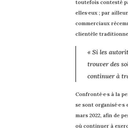
toutefois contesté pa
elles·eux ; par aille
commerciaux récemme
clientèle traditionne
« Si les autor
trouver des so
continuer à tr
Confronté·e·s à la p
se sont organisé·e·s 
mars 2022, afin de p
où continuer à exerce