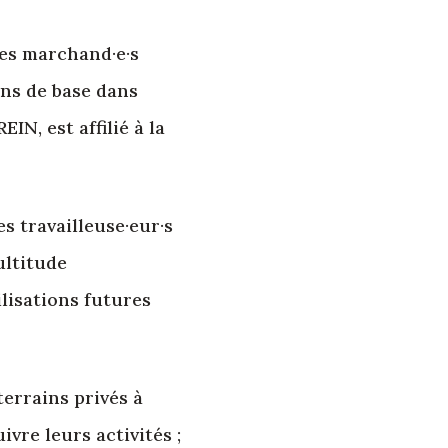
des marchand·e·s
ons de base dans
N, est affilié à la
s travailleuse·eur·s
ultitude
lisations futures
terrains privés à
ivre leurs activités ;