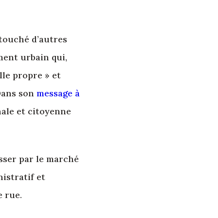
 touché d’autres
ment urbain qui,
lle propre » et
Dans son
message à
nale et citoyenne
sser par le marché
istratif et
e rue.