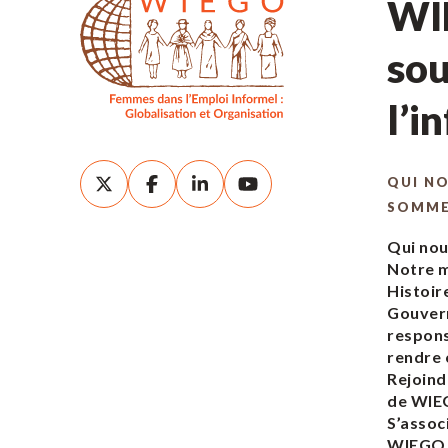
WIE
sou
l’i
QUI N
SOMM
Qui no
Notre m
Histoir
Gouver
respons
rendre
Rejoind
de WI
S’assoc
WIEGO