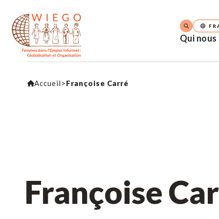
FR
Qui nous
Accueil
>
Françoise Carré
Françoise Ca