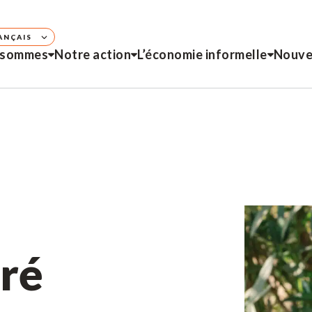
ANÇAIS
 sommes
Notre action
L’économie informelle
Nouve
rré