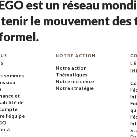
GO est un réseau mondia
tenir le mouvement des t
nformel.
OUS
NOTRE ACTION
C
ES
L’
Notre action
IN
Thématiques
us sommes
Notre incidence
ission
Co
Notre stratégie
e
l’
nance et
in
abilité de
Fo
 compte
qu
re l’équipe
l’
EGO
in
ier à
St
De