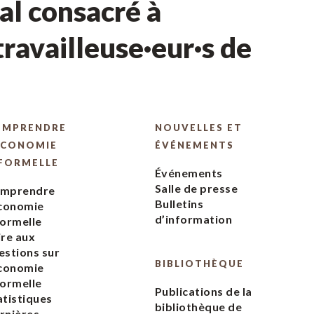
l consacré à
ravailleuse·eur·s de
OMPRENDRE
NOUVELLES ET
ÉCONOMIE
ÉVÉNEMENTS
FORMELLE
Événements
Salle de presse
mprendre
Bulletins
économie
d’information
formelle
ire aux
estions sur
BIBLIOTHÈQUE
économie
formelle
Publications de la
atistiques
bibliothèque de
rnières