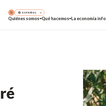
ESPAÑOL
Quiénes somos
Qué hacemos
La economía inf
rré