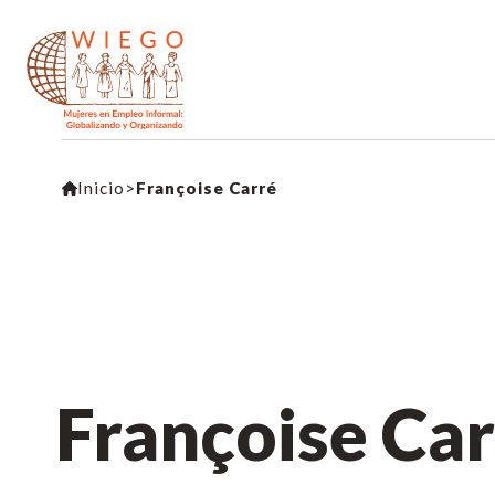
Inicio
>
Françoise Carré
Françoise Ca