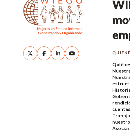
WIE
mov
emp
QUIÉN
Quiéne
Nuestra
Nuestr
estruct
Histori
Gobern
rendici
cuenta
Trabaja
nuestro
Asociar