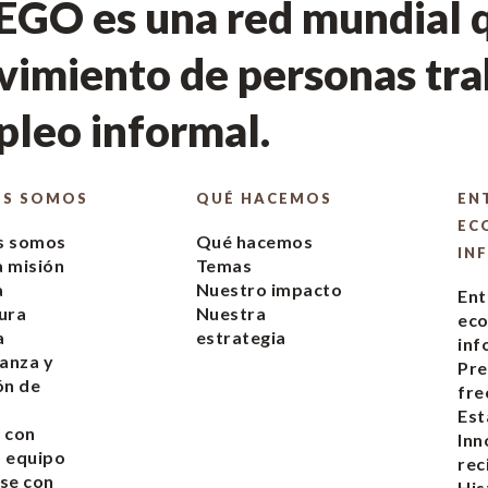
GO es una red mundial q
imiento de personas tra
leo informal.
ES SOMOS
QUÉ HACEMOS
EN
EC
s somos
Qué hacemos
IN
 misión
Temas
a
Nuestro impacto
Ent
ura
Nuestra
ec
a
estrategia
inf
anza y
Pre
ón de
fre
s
Est
 con
Inn
 equipo
rec
se con
His