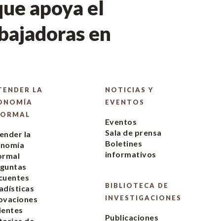
ue apoya el
bajadoras en
TENDER LA
NOTICIAS Y
ONOMÍA
EVENTOS
FORMAL
Eventos
Sala de prensa
ender la
Boletines
onomía
informativos
ormal
guntas
cuentes
BIBLIOTECA DE
adísticas
INVESTIGACIONES
ovaciones
ientes
Publicaciones
torias de