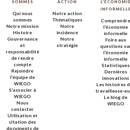
SOMMES
ACTION
L’ÉCONOMI
INFORMELL
Qui nous
Notre action
sommes
Thématiques
Comprendr
Notre mission
Notre
l’économie
Histoire
incidence
informelle
Gouvernance
Notre
Foire aux
et
stratégie
questions su
responsabilité
l’économie
de rendre
informelle
compte
Statistiques
Rejoindre
Dernières
l’équipe de
innovations
WIEGO
Les histoires 
S’associer à
travailleuse·eu
WIEGO
Le blog de
Nous
WIEGO
contacter
Utilisation et
citation des
documents de