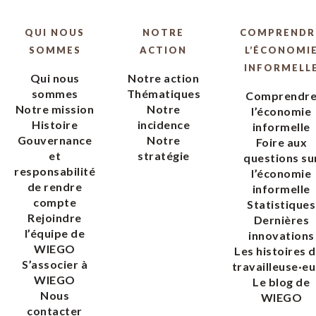
QUI NOUS
NOTRE
COMPRENDR
SOMMES
ACTION
L’ÉCONOMI
INFORMELL
Qui nous
Notre action
sommes
Thématiques
Comprendr
Notre mission
Notre
l’économie
Histoire
incidence
informelle
Gouvernance
Notre
Foire aux
et
stratégie
questions su
responsabilité
l’économie
de rendre
informelle
compte
Statistiques
Rejoindre
Dernières
l’équipe de
innovations
WIEGO
Les histoires 
S’associer à
travailleuse·eu
WIEGO
Le blog de
Nous
WIEGO
contacter