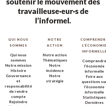
soutenir le mouvement des
travailleuse·eur·s de
l’informel.
QUI NOUS
NOTRE
COMPRENDR
SOMMES
ACTION
L’ÉCONOMI
INFORMELL
Qui nous
Notre action
sommes
Thématiques
Comprendr
Notre mission
Notre
l’économie
Histoire
incidence
informelle
Gouvernance
Notre
Foire aux
et
stratégie
questions su
responsabilité
l’économie
de rendre
informelle
compte
Statistiques
Rejoindre
Dernières