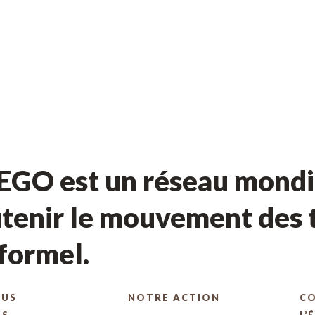
GO est un réseau mondia
tenir le mouvement des t
nformel.
OUS
NOTRE ACTION
C