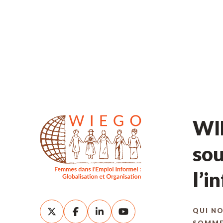
WIE
sou
l’i
QUI N