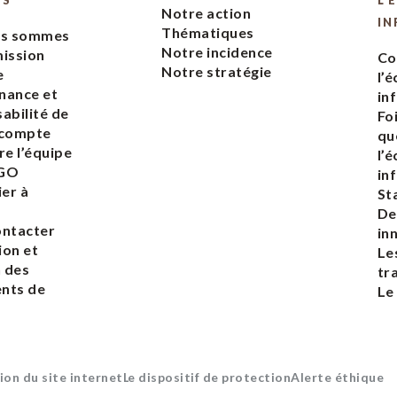
ES
L’
Notre action
IN
Thématiques
us sommes
Notre incidence
ission
Co
Notre stratégie
e
l’
nance et
in
abilité de
Fo
 compte
qu
re l’équipe
l’
EGO
in
ier à
St
De
ontacter
in
ion et
Le
n des
tr
nts de
Le
ion du site internet
Le dispositif de protection
Alerte éthique