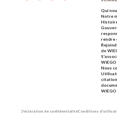
SOMM
Qui no
Notre m
Histoir
Gouver
respons
rendre
Rejoind
de WI
S’assoc
WIEGO
Nous c
Utilisat
citatio
docume
WIEGO
Déclaration de confidentialité
Conditions d’utilisat