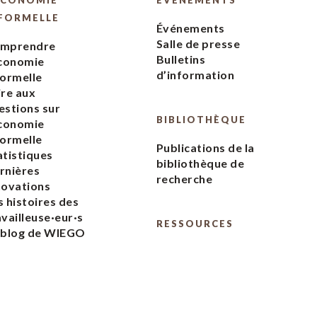
ÉCONOMIE
ÉVÉNEMENTS
FORMELLE
Événements
Salle de presse
mprendre
Bulletins
économie
d’information
formelle
ire aux
estions sur
BIBLIOTHÈQUE
économie
formelle
Publications de la
atistiques
bibliothèque de
rnières
recherche
novations
s histoires des
availleuse·eur·s
RESSOURCES
 blog de WIEGO