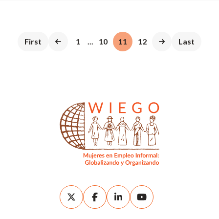
First
1
...
10
11
12
Last