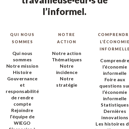
l’informel.
QUI NOUS
NOTRE
COMPRENDR
SOMMES
ACTION
L’ÉCONOMI
INFORMELL
Qui nous
Notre action
sommes
Thématiques
Comprendr
Notre mission
Notre
l’économie
Histoire
incidence
informelle
Gouvernance
Notre
Foire aux
et
stratégie
questions su
responsabilité
l’économie
de rendre
informelle
compte
Statistiques
Rejoindre
Dernières
l’équipe de
innovations
WIEGO
Les histoires 