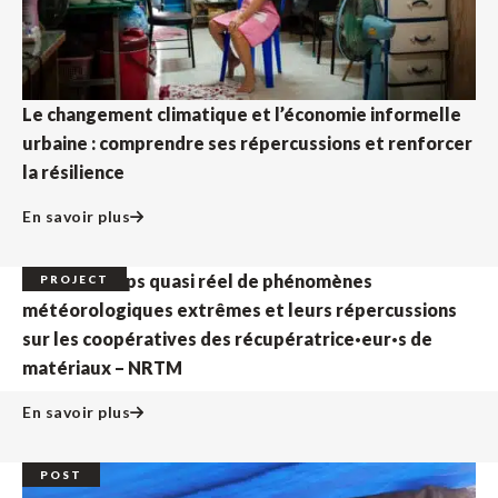
Le changement climatique et l’économie informelle
urbaine : comprendre ses répercussions et renforcer
la résilience
En savoir plus
Suivi en temps quasi réel de phénomènes
PROJECT
météorologiques extrêmes et leurs répercussions
sur les coopératives des récupératrice·eur·s de
matériaux – NRTM
En savoir plus
POST