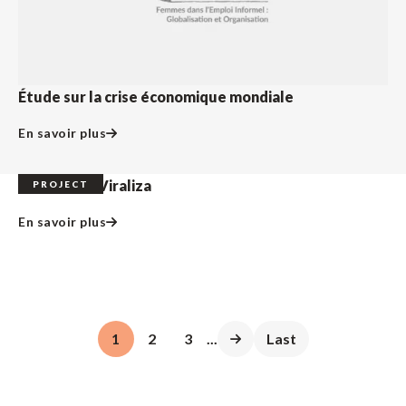
Étude sur la crise économique mondiale
En savoir plus
CataSaúde Viraliza
PROJECT
En savoir plus
1
2
3
...
Last