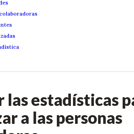
des
colaboradoras
antes
izadas
adística
 las estadísticas p
zar a las personas