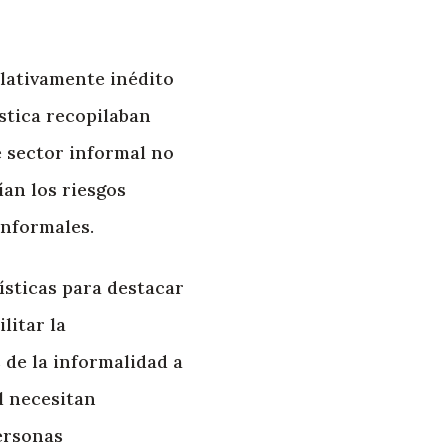
lativamente inédito
stica recopilaban
e sector informal no
ían los riesgos
informales.
ísticas para destacar
litar la
de la informalidad a
l necesitan
personas