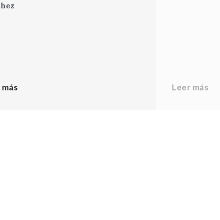
chez
 más
Leer más