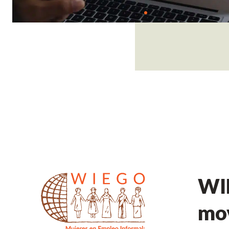
WIE
mov