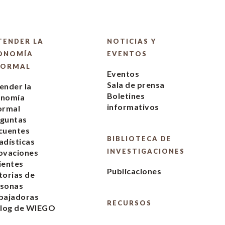
TENDER LA
NOTICIAS Y
ONOMÍA
EVENTOS
FORMAL
Eventos
Sala de prensa
ender la
Boletines
onomía
informativos
ormal
guntas
cuentes
BIBLIOTECA DE
adísticas
INVESTIGACIONES
ovaciones
ientes
Publicaciones
torias de
rsonas
bajadoras
RECURSOS
blog de WIEGO