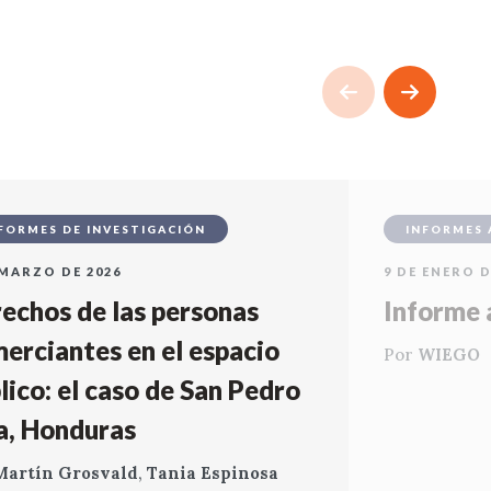
FORMES DE INVESTIGACIÓN
INFORMES 
 MARZO DE 2026
9 DE ENERO D
echos de las personas
Informe 
erciantes en el espacio
Por
WIEGO
lico: el caso de San Pedro
a, Honduras
Martín Grosvald
,
Tania Espinosa