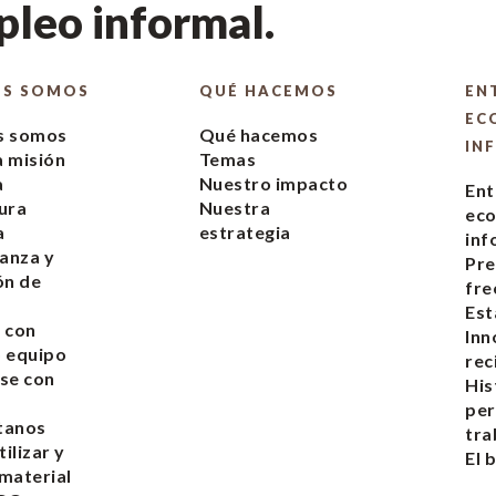
leo informal.
ES SOMOS
QUÉ HACEMOS
EN
EC
s somos
Qué hacemos
IN
 misión
Temas
a
Nuestro impacto
Ent
ura
Nuestra
ec
a
estrategia
inf
anza y
Pre
ón de
fre
s
Est
 con
Inn
 equipo
rec
se con
His
pe
tanos
tra
ilizar y
El 
 material