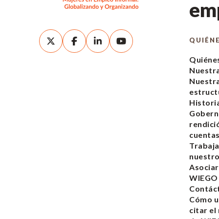
emp
QUIÉN
Quiéne
Nuestra
Nuestr
estruct
Histori
Gobern
rendici
cuenta
Trabaja
nuestro
Asociar
WIEGO
Contác
Cómo ut
citar el