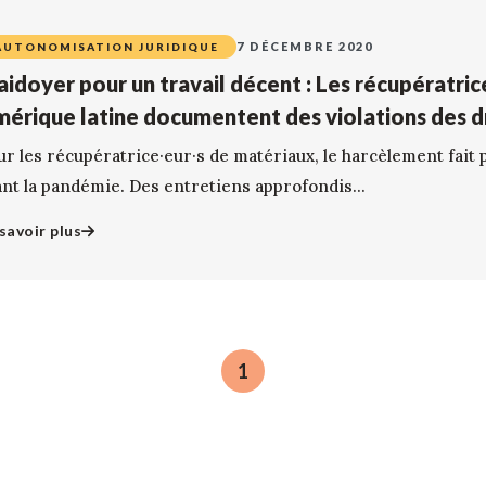
7 DÉCEMBRE 2020
AUTONOMISATION JURIDIQUE
aidoyer pour un travail décent : Les récupératri
érique latine documentent des violations des d
ur les récupératrice·eur·s de matériaux, le harcèlement fait 
ant la pandémie. Des entretiens approfondis...
savoir plus
1