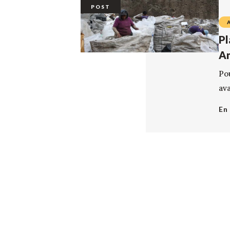
POST
Pl
Am
Po
av
En 