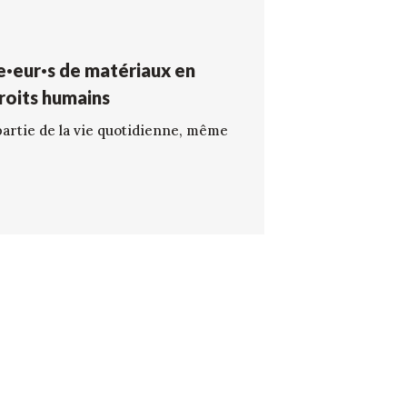
ce·eur·s de matériaux en
roits humains
partie de la vie quotidienne, même