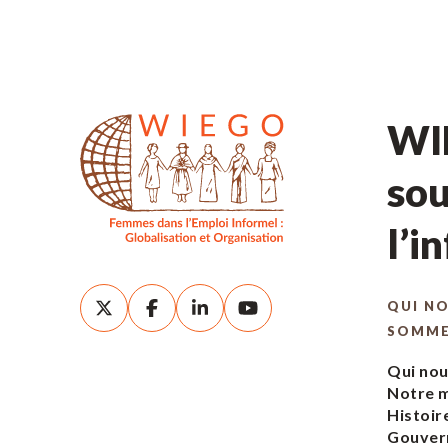
WIE
sou
l’i
QUI N
SOMM
Qui no
Notre m
Histoir
Gouver