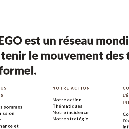
GO est un réseau mondia
tenir le mouvement des t
nformel.
OUS
NOTRE ACTION
C
ES
L’
Notre action
IN
Thématiques
us sommes
Notre incidence
ission
Co
Notre stratégie
e
l’
nance et
in