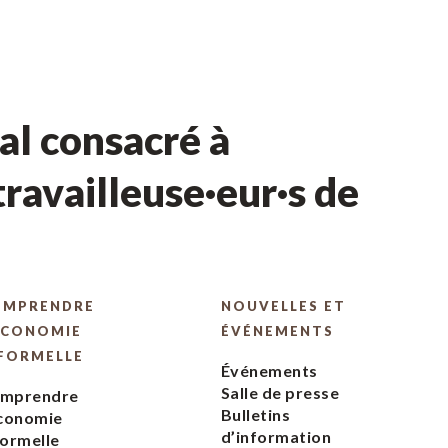
l consacré à
ravailleuse·eur·s de
OMPRENDRE
NOUVELLES ET
ÉCONOMIE
ÉVÉNEMENTS
FORMELLE
Événements
Salle de presse
mprendre
Bulletins
économie
d’information
formelle