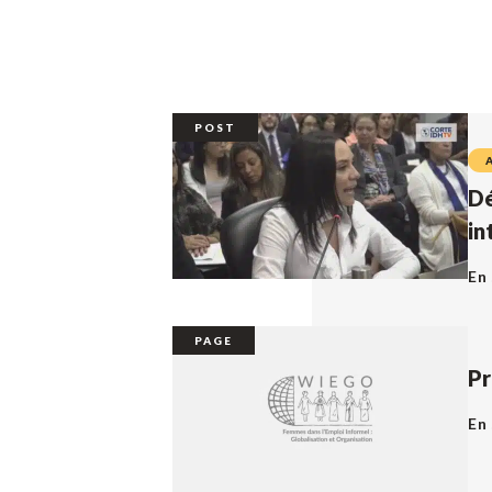
POST
Dé
in
En 
PAGE
Pr
En 