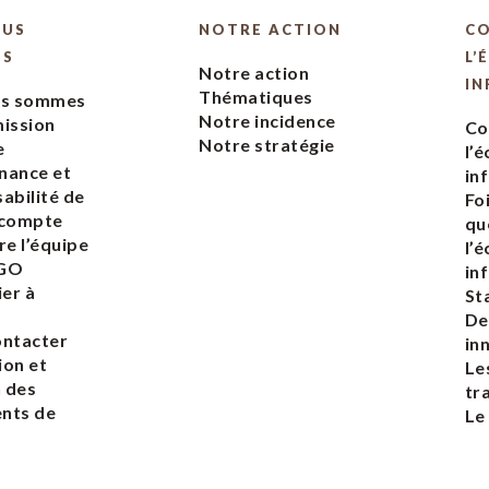
OUS
NOTRE ACTION
C
ES
L’
Notre action
IN
Thématiques
us sommes
Notre incidence
ission
Co
Notre stratégie
e
l’
nance et
in
abilité de
Fo
 compte
qu
re l’équipe
l’
EGO
in
ier à
St
De
ontacter
in
ion et
Le
n des
tr
nts de
Le