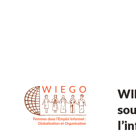
WIE
sou
l’i