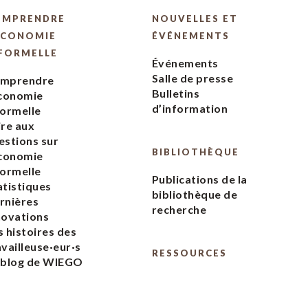
OMPRENDRE
NOUVELLES ET
ÉCONOMIE
ÉVÉNEMENTS
FORMELLE
Événements
Salle de presse
mprendre
Bulletins
économie
d’information
formelle
ire aux
estions sur
BIBLIOTHÈQUE
économie
formelle
Publications de la
atistiques
bibliothèque de
rnières
recherche
novations
s histoires des
availleuse·eur·s
RESSOURCES
 blog de WIEGO