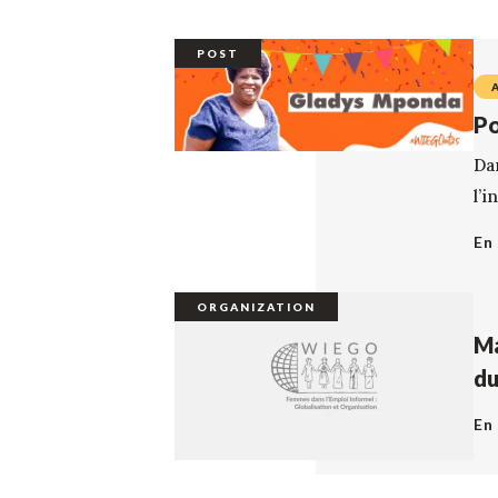
POST
Po
Da
l’i
En 
ORGANIZATION
Ma
du
En 