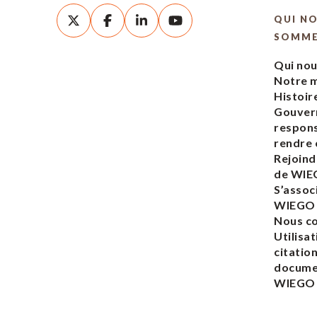
QUI N
SOMM
Qui no
Notre m
Histoir
Gouver
respons
rendre
Rejoind
de WI
S’assoc
WIEGO
Nous c
Utilisat
citatio
docume
WIEGO