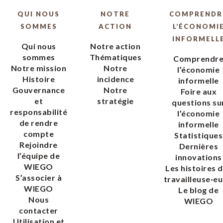
QUI NOUS
NOTRE
COMPRENDR
SOMMES
ACTION
L’ÉCONOMI
INFORMELL
Qui nous
Notre action
sommes
Thématiques
Comprendr
Notre mission
Notre
l’économie
Histoire
incidence
informelle
Gouvernance
Notre
Foire aux
et
stratégie
questions su
responsabilité
l’économie
de rendre
informelle
compte
Statistiques
Rejoindre
Dernières
l’équipe de
innovations
WIEGO
Les histoires 
S’associer à
travailleuse·eu
WIEGO
Le blog de
Nous
WIEGO
contacter
Utilisation et