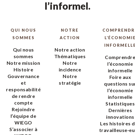
l’informel.
QUI NOUS
NOTRE
COMPRENDR
SOMMES
ACTION
L’ÉCONOMI
INFORMELL
Qui nous
Notre action
sommes
Thématiques
Comprendr
Notre mission
Notre
l’économie
Histoire
incidence
informelle
Gouvernance
Notre
Foire aux
et
stratégie
questions su
responsabilité
l’économie
de rendre
informelle
compte
Statistiques
Rejoindre
Dernières
l’équipe de
innovations
WIEGO
Les histoires 
S’associer à
travailleuse·eu