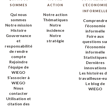
SOMMES
ACTION
L’ÉCONOMI
INFORMELL
Qui nous
Notre action
sommes
Thématiques
Comprendr
Notre mission
Notre
l’économie
Histoire
incidence
informelle
Gouvernance
Notre
Foire aux
et
stratégie
questions su
responsabilité
l’économie
de rendre
informelle
compte
Statistiques
Rejoindre
Dernières
l’équipe de
innovations
WIEGO
Les histoires 
S’associer à
travailleuse·eu
WIEGO
Le blog de
Nous
WIEGO
contacter
Utilisation et
citation des