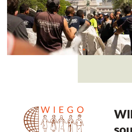
WIE
sou