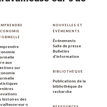
OMPRENDRE
NOUVELLES ET
ÉCONOMIE
ÉVÉNEMENTS
FORMELLE
Événements
Salle de presse
mprendre
Bulletins
économie
d’information
formelle
ire aux
estions sur
BIBLIOTHÈQUE
économie
formelle
Publications de la
atistiques
bibliothèque de
rnières
recherche
novations
s histoires des
availleuse·eur·s
RESSOURCES