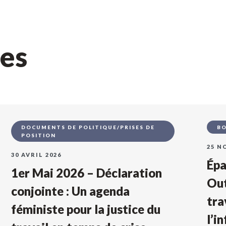
ces
DOCUMENTS DE POLITIQUE/PRISES DE
BO
POSITION
25 N
30 AVRIL 2026
Épa
1er Mai 2026 – Déclaration
Out
conjointe : Un agenda
tra
féministe pour la justice du
l’i