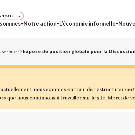
ANÇAIS
 sommes
Notre action
L’économie informelle
Nouve
use·eur·s
>
ctuellement, nous sommes en train de restructurer certai
s que nous continuons à travailler sur le site. Merci de 