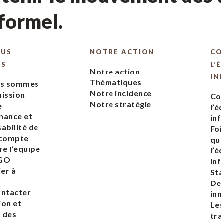
nformel.
OUS
NOTRE ACTION
C
ES
L’
Notre action
IN
Thématiques
us sommes
Notre incidence
ission
Co
Notre stratégie
e
l’
nance et
in
abilité de
Fo
 compte
qu
re l’équipe
l’
EGO
in
ier à
St
De
ontacter
in
ion et
Le
n des
tr