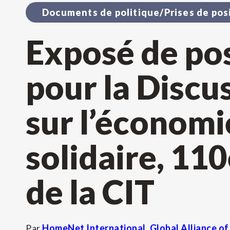
Documents de politique/Prises de pos
Exposé de pos
pour la Discu
sur l’économi
solidaire, 11
de la CIT
Par
HomeNet International
,
Global Alliance o