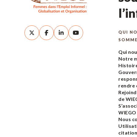
l’i
QUI N
SOMM
Qui no
Notre m
Histoir
Gouver
respons
rendre
Rejoind
de WI
S’assoc
WIEGO
Nous c
Utilisat
citatio