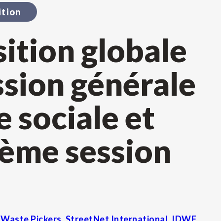
ition
ition globale
ssion générale
e sociale et
0ème session
f Waste Pickers
,
StreetNet International
,
IDWF
,