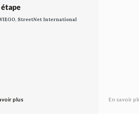
 étape
WIEGO
,
StreetNet International
avoir plus
En savoir pl