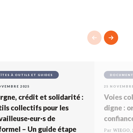
ÎTES À OUTILS ET GUIDES
DOCUMENTS
OVEMBRE 2025
25 NOVEMBRE
rgne, crédit et solidarité :
Voies col
ils collectifs pour les
digne : o
vailleuse·eur·s de
confianc
nformel – Un guide étape
Par
WIEGO
,