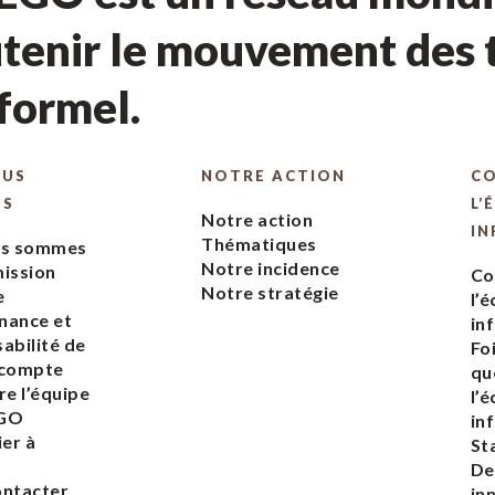
tenir le mouvement des t
nformel.
OUS
NOTRE ACTION
C
ES
L’
Notre action
IN
Thématiques
us sommes
Notre incidence
ission
Co
Notre stratégie
e
l’
nance et
in
abilité de
Fo
 compte
qu
re l’équipe
l’
EGO
in
ier à
St
De
ontacter
in