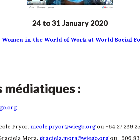
24 to 31 January 2020
:
Women in the World of Work at World Social F
médiatiques :
go.org
icole Pryor,
nicole.pryor@wiego.org
ou +64 27 239 2
Graciela Mora,
graciela.mora@wiego.org
ou +506 8