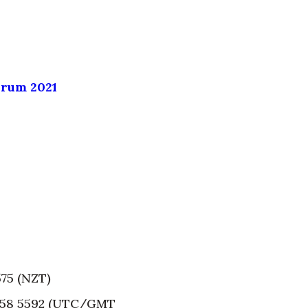
orum 2021
575 (NZT)
358 5592 (UTC/GMT