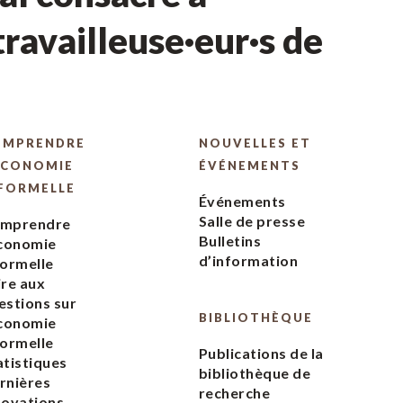
ravailleuse·eur·s de
OMPRENDRE
NOUVELLES ET
ÉCONOMIE
ÉVÉNEMENTS
FORMELLE
Événements
Salle de presse
mprendre
Bulletins
économie
d’information
formelle
ire aux
estions sur
BIBLIOTHÈQUE
économie
formelle
Publications de la
atistiques
bibliothèque de
rnières
recherche
novations