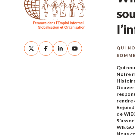
sou
l’i
QUI N
SOMM
Qui no
Notre m
Histoir
Gouver
respons
rendre
Rejoind
de WI
S’assoc
WIEGO
Nous c