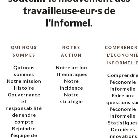
travailleuse·eur·s de
l’informel.
QUI NOUS
NOTRE
COMPRENDR
SOMMES
ACTION
L’ÉCONOMI
INFORMELL
Qui nous
Notre action
sommes
Thématiques
Comprendr
Notre mission
Notre
l’économie
Histoire
incidence
informelle
Gouvernance
Notre
Foire aux
et
stratégie
questions su
responsabilité
l’économie
de rendre
informelle
compte
Statistiques
Rejoindre
Dernières
l’équipe de
innovations