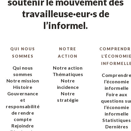
soutenir le mouvement des
travailleuse·eur·s de
l’informel.
QUI NOUS
NOTRE
COMPRENDR
SOMMES
ACTION
L’ÉCONOMI
INFORMELL
Qui nous
Notre action
sommes
Thématiques
Comprendr
Notre mission
Notre
l’économie
Histoire
incidence
informelle
Gouvernance
Notre
Foire aux
et
stratégie
questions su
responsabilité
l’économie
de rendre
informelle
compte
Statistiques
Rejoindre
Dernières