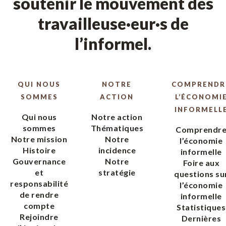
soutenir le mouvement des
travailleuse·eur·s de
l’informel.
QUI NOUS
NOTRE
COMPRENDR
SOMMES
ACTION
L’ÉCONOMI
INFORMELL
Qui nous
Notre action
sommes
Thématiques
Comprendr
Notre mission
Notre
l’économie
Histoire
incidence
informelle
Gouvernance
Notre
Foire aux
et
stratégie
questions su
responsabilité
l’économie
de rendre
informelle
compte
Statistiques
Rejoindre
Dernières