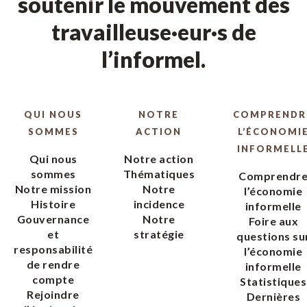
soutenir le mouvement des
travailleuse·eur·s de
l’informel.
QUI NOUS
NOTRE
COMPRENDR
SOMMES
ACTION
L’ÉCONOMI
INFORMELL
Qui nous
Notre action
sommes
Thématiques
Comprendr
Notre mission
Notre
l’économie
Histoire
incidence
informelle
Gouvernance
Notre
Foire aux
et
stratégie
questions su
responsabilité
l’économie
de rendre
informelle
compte
Statistiques
Rejoindre
Dernières