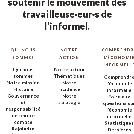
soutenir le mouvement des
travailleuse·eur·s de
l’informel.
QUI NOUS
NOTRE
COMPRENDR
SOMMES
ACTION
L’ÉCONOMI
INFORMELL
Qui nous
Notre action
sommes
Thématiques
Comprendr
Notre mission
Notre
l’économie
Histoire
incidence
informelle
Gouvernance
Notre
Foire aux
et
stratégie
questions su
responsabilité
l’économie
de rendre
informelle
compte
Statistiques
Rejoindre
Dernières