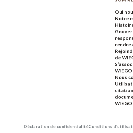
SOMM
Qui no
Notre m
Histoir
Gouver
respons
rendre
Rejoind
de WI
S’assoc
WIEGO
Nous c
Utilisat
citatio
docume
WIEGO
Déclaration de confidentialité
Conditions d’utilisat