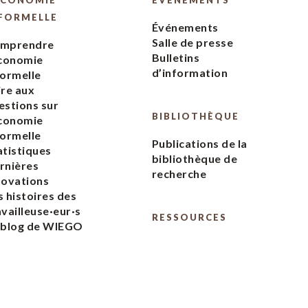
ÉCONOMIE
ÉVÉNEMENTS
FORMELLE
Événements
Salle de presse
mprendre
Bulletins
économie
d’information
formelle
ire aux
estions sur
BIBLIOTHÈQUE
économie
formelle
Publications de la
atistiques
bibliothèque de
rnières
recherche
novations
s histoires des
availleuse·eur·s
RESSOURCES
 blog de WIEGO