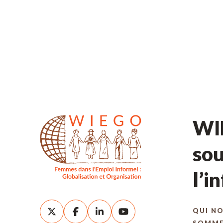
WIE
sou
l’i
QUI N