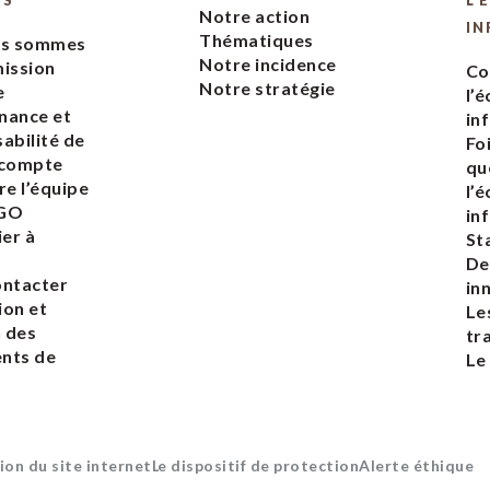
ES
L’
Notre action
IN
Thématiques
us sommes
Notre incidence
ission
Co
Notre stratégie
e
l’
nance et
in
abilité de
Fo
 compte
qu
re l’équipe
l’
EGO
in
ier à
St
De
ontacter
in
ion et
Le
n des
tr
nts de
Le
ion du site internet
Le dispositif de protection
Alerte éthique