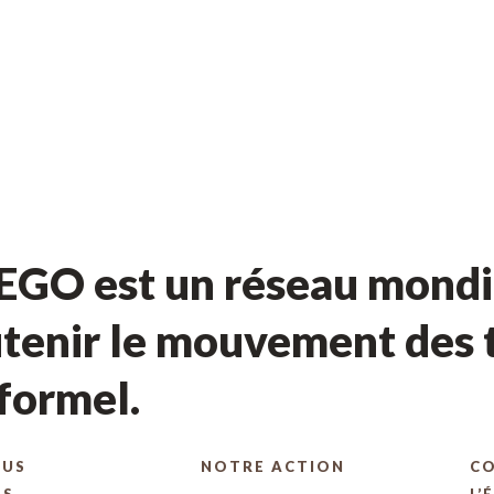
GO est un réseau mondia
tenir le mouvement des t
nformel.
OUS
NOTRE ACTION
C